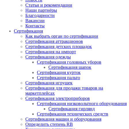
Статьи и рекомендации
Наши партнёры
Благодарности
Вакансии
Контакты
Сертификация
Как выбрать орган по сертификации
Сертификация аттракционов
Сертификация детских площадок
Сертификация на импорт
Сертификация одежды
Сертификация головных уборов
Сертификация шапок
Сертификация курток
Сертификация пальто
Сертификация игрушек
Сертификация для продажи товаров на
маркетплейсах
Сертификация электроприборов
Сертификация низковольтного оборудования
Сертификация гирлянд
Сертификация технических средств
Сертификация машин и оборудования
Определить степень RB