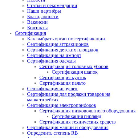
Статьи и рекомендации
Наши партнёры
Благодарности
Вакансии
Контакты
Сертификация
Как выбрать орган по сертификации
Сертификация аттракционов
Сертификация детских площадок
Сертификация на импорт
Сертификация одежды
Сертификация головных уборов
Сертификация шапок
Сертификация курток
Сертификация пальто
Сертификация игрушек
Сертификация для продажи товаров на
маркетплейсах
Сертификация электроприборов
Сертификация низковольтного оборудования
Сертификация гирлянд
Сертификация технических средств
Сертификация машин и оборудования
Определить степень RB