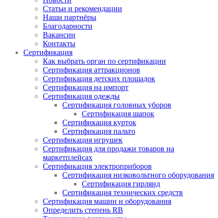
Статьи и рекомендации
Наши партнёры
Благодарности
Вакансии
Контакты
Сертификация
Как выбрать орган по сертификации
Сертификация аттракционов
Сертификация детских площадок
Сертификация на импорт
Сертификация одежды
Сертификация головных уборов
Сертификация шапок
Сертификация курток
Сертификация пальто
Сертификация игрушек
Сертификация для продажи товаров на
маркетплейсах
Сертификация электроприборов
Сертификация низковольтного оборудования
Сертификация гирлянд
Сертификация технических средств
Сертификация машин и оборудования
Определить степень RB