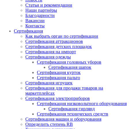
Статьи и рекомендации
Наши партнёры
Благодарности
Вакансии
Контакты
Сертификация
Как выбрать орган по сертификации
Сертификация аттракционов
Сертификация детских площадок
Сертификация на импорт
Сертификация одежды
Сертификация головных уборов
Сертификация шапок
Сертификация курток
Сертификация пальто
Сертификация игрушек
Сертификация для продажи товаров на
маркетплейсах
Сертификация электроприборов
Сертификация низковольтного оборудования
Сертификация гирлянд
Сертификация технических средств
Сертификация машин и оборудования
Определить степень RB