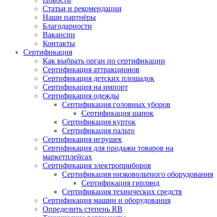
Статьи и рекомендации
Наши партнёры
Благодарности
Вакансии
Контакты
Сертификация
Как выбрать орган по сертификации
Сертификация аттракционов
Сертификация детских площадок
Сертификация на импорт
Сертификация одежды
Сертификация головных уборов
Сертификация шапок
Сертификация курток
Сертификация пальто
Сертификация игрушек
Сертификация для продажи товаров на
маркетплейсах
Сертификация электроприборов
Сертификация низковольтного оборудования
Сертификация гирлянд
Сертификация технических средств
Сертификация машин и оборудования
Определить степень RB