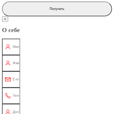
Получить
×
О себе