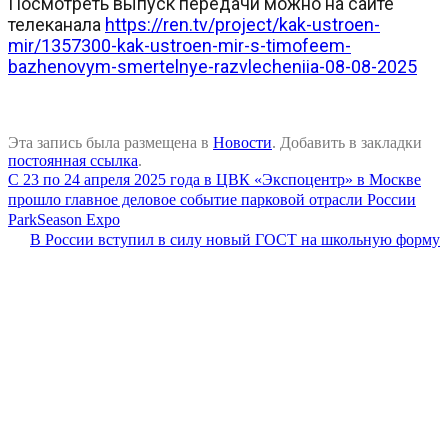
Посмотреть выпуск передачи можно на сайте
телеканала
https://ren.tv/project/kak-ustroen-
mir/1357300-kak-ustroen-mir-s-timofeem-
bazhenovym-smertelnye-razvlecheniia-08-08-2025
Эта запись была размещена в
Новости
. Добавить в закладки
постоянная ссылка
.
С 23 по 24 апреля 2025 года в ЦВК «Экспоцентр» в Москве
прошло главное деловое событие парковой отрасли России
ParkSeason Expo
В России вступил в силу новый ГОСТ на школьную форму