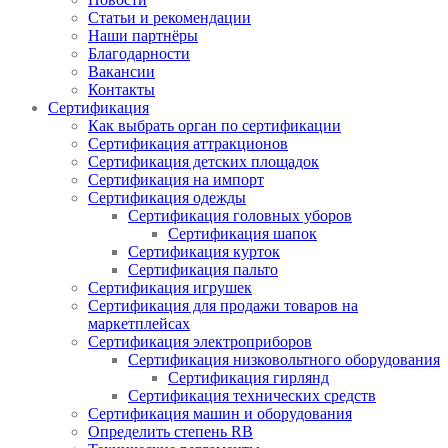
Статьи и рекомендации
Наши партнёры
Благодарности
Вакансии
Контакты
Сертификация
Как выбрать орган по сертификации
Сертификация аттракционов
Сертификация детских площадок
Сертификация на импорт
Сертификация одежды
Сертификация головных уборов
Сертификация шапок
Сертификация курток
Сертификация пальто
Сертификация игрушек
Сертификация для продажи товаров на
маркетплейсах
Сертификация электроприборов
Сертификация низковольтного оборудования
Сертификация гирлянд
Сертификация технических средств
Сертификация машин и оборудования
Определить степень RB