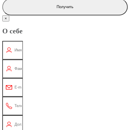
Получить
×
О себе