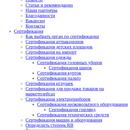
Статьи и рекомендации
Наши партнёры
Благодарности
Вакансии
Контакты
Сертификация
Как выбрать орган по сертификации
Сертификация аттракционов
Сертификация детских площадок
Сертификация на импорт
Сертификация одежды
Сертификация головных уборов
Сертификация шапок
Сертификация курток
Сертификация пальто
Сертификация игрушек
Сертификация для продажи товаров на
маркетплейсах
Сертификация электроприборов
Сертификация низковольтного оборудования
Сертификация гирлянд
Сертификация технических средств
Сертификация машин и оборудования
Определить степень RB