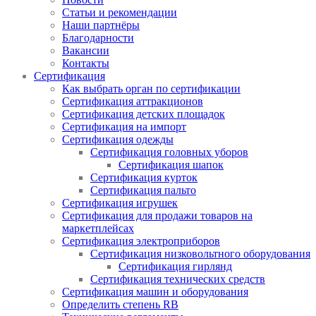
Статьи и рекомендации
Наши партнёры
Благодарности
Вакансии
Контакты
Сертификация
Как выбрать орган по сертификации
Сертификация аттракционов
Сертификация детских площадок
Сертификация на импорт
Сертификация одежды
Сертификация головных уборов
Сертификация шапок
Сертификация курток
Сертификация пальто
Сертификация игрушек
Сертификация для продажи товаров на
маркетплейсах
Сертификация электроприборов
Сертификация низковольтного оборудования
Сертификация гирлянд
Сертификация технических средств
Сертификация машин и оборудования
Определить степень RB