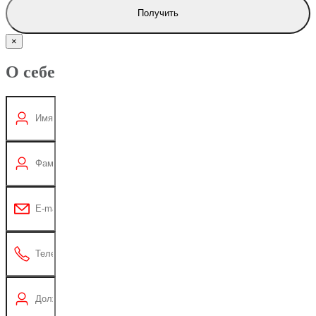
Получить
×
О себе