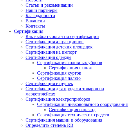
Статьи и рекомендации
Наши партнёры
Благодарности
Вакансии
Контакты
Сертификация
Как выбрать орган по сертификации
Сертификация аттракционов
Сертификация детских площадок
Сертификация на импорт
Сертификация одежды
Сертификация головных уборов
Сертификация шапок
Сертификация курток
Сертификация пальто
Сертификация игрушек
Сертификация для продажи товаров на
маркетплейсах
Сертификация электроприборов
Сертификация низковольтного оборудования
Сертификация гирлянд
Сертификация технических средств
Сертификация машин и оборудования
Определить степень RB