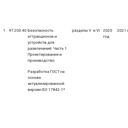
1
97.200.40
Безопасность
разделы V и VI
2020
2021 
аттракционов и
год
устройств для
развлечений. Часть 1.
Проектирование и
производство.
Разработка ГОСТ на
основе
актуализированной
версии ISO 17842-1*