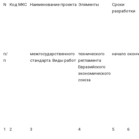
N
Код МКС
Наименование проекта
Элементы
Сроки
разработки
п/
межгосударственного
технического
начало
оконч
п
стандарта. Виды работ
регламента
Евразийского
экономического
союза
1
2
3
4
5
6