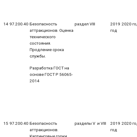
14
97.200.40
Безопасность
раздел VIII
2019
2020 го
аттракционов. Оценка
год
технического
состояния.
Продление срока
службы.
Разработка ГОСТ на
основе ГОСТ Р 56065-
2014
15
97.200.40
Безопасность
разделы V и VIII
2019
2020 го
аттракционов.
год
Картинговые горки.