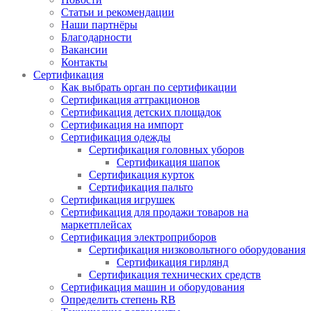
Статьи и рекомендации
Наши партнёры
Благодарности
Вакансии
Контакты
Сертификация
Как выбрать орган по сертификации
Сертификация аттракционов
Сертификация детских площадок
Сертификация на импорт
Сертификация одежды
Сертификация головных уборов
Сертификация шапок
Сертификация курток
Сертификация пальто
Сертификация игрушек
Сертификация для продажи товаров на
маркетплейсах
Сертификация электроприборов
Сертификация низковольтного оборудования
Сертификация гирлянд
Сертификация технических средств
Сертификация машин и оборудования
Определить степень RB