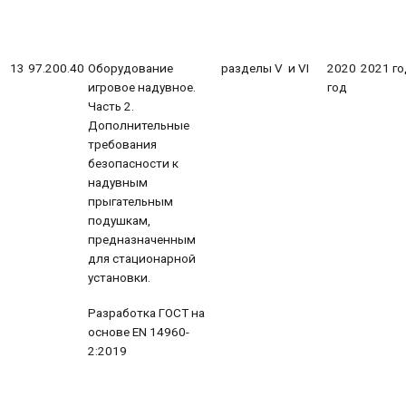
13
97.200.40
Оборудование
разделы V и VI
2020
2021 го
игровое надувное.
год
Часть 2.
Дополнительные
требования
безопасности к
надувным
прыгательным
подушкам,
предназначенным
для стационарной
установки.
Разработка ГОСТ на
основе EN 14960-
2:2019