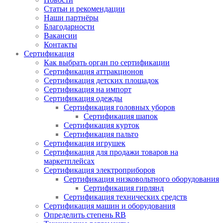
Статьи и рекомендации
Наши партнёры
Благодарности
Вакансии
Контакты
Сертификация
Как выбрать орган по сертификации
Сертификация аттракционов
Сертификация детских площадок
Сертификация на импорт
Сертификация одежды
Сертификация головных уборов
Сертификация шапок
Сертификация курток
Сертификация пальто
Сертификация игрушек
Сертификация для продажи товаров на
маркетплейсах
Сертификация электроприборов
Сертификация низковольтного оборудования
Сертификация гирлянд
Сертификация технических средств
Сертификация машин и оборудования
Определить степень RB